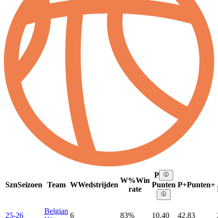
P
W%
Win
Szn
Seizoen
Team
W
Wedstrijden
P+
Punten+
Punten
rate
Belgian
25-26
6
83%
10.40
42.83