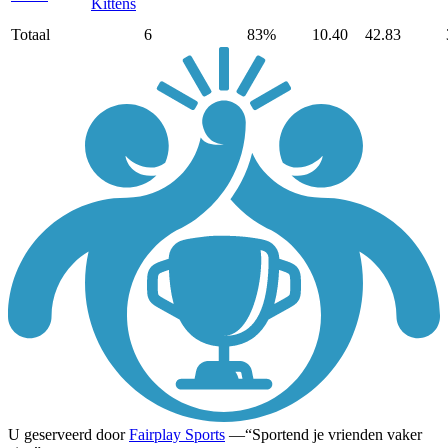
Kittens
Totaal
6
83
%
10.40
42.83
U geserveerd door
Fairplay Sports
—
Sportend je vrienden vaker