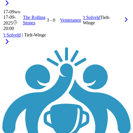
17-09
wo
17-09-
The Rolling
't Solveld
Tielt-
3
-
0
Venteranen
Stones
Winge
2025
20:00
't Solveld
|
Tielt-Winge