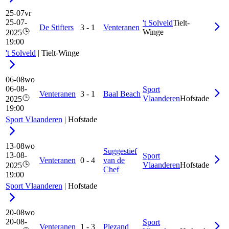
25-07
vr
25-07-
't Solveld
Tielt-
De Stifters
3
-
1
Venteranen
Winge
2025
19:00
't Solveld
|
Tielt-Winge
06-08
wo
06-08-
Sport
Venteranen
3
-
1
Baal Beach
Vlaanderen
Hofstade
2025
19:00
Sport Vlaanderen
|
Hofstade
13-08
wo
Suggestief
13-08-
Sport
Venteranen
0
-
4
van de
Vlaanderen
Hofstade
2025
Chef
19:00
Sport Vlaanderen
|
Hofstade
20-08
wo
20-08-
Sport
Venteranen
1
-
3
Plezand