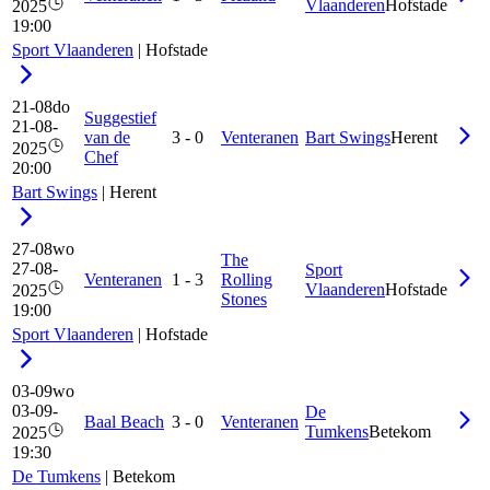
Vlaanderen
Hofstade
2025
19:00
Sport Vlaanderen
|
Hofstade
21-08
do
Suggestief
21-08-
van de
3
-
0
Venteranen
Bart Swings
Herent
2025
Chef
20:00
Bart Swings
|
Herent
27-08
wo
The
27-08-
Sport
Venteranen
1
-
3
Rolling
Vlaanderen
Hofstade
2025
Stones
19:00
Sport Vlaanderen
|
Hofstade
03-09
wo
03-09-
De
Baal Beach
3
-
0
Venteranen
Tumkens
Betekom
2025
19:30
De Tumkens
|
Betekom