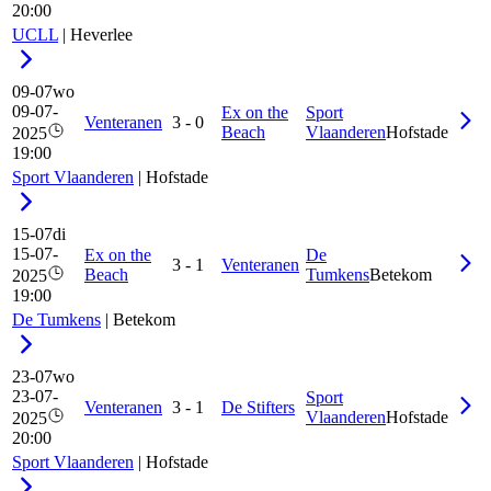
20:00
UCLL
|
Heverlee
09-07
wo
09-07-
Ex on the
Sport
Venteranen
3
-
0
Beach
Vlaanderen
Hofstade
2025
19:00
Sport Vlaanderen
|
Hofstade
15-07
di
15-07-
Ex on the
De
3
-
1
Venteranen
Beach
Tumkens
Betekom
2025
19:00
De Tumkens
|
Betekom
23-07
wo
23-07-
Sport
Venteranen
3
-
1
De Stifters
Vlaanderen
Hofstade
2025
20:00
Sport Vlaanderen
|
Hofstade