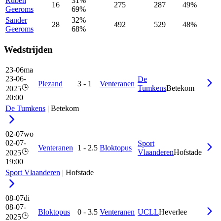
Ruben
31%
16
275
287
49%
Geeroms
69%
Sander
32%
28
492
529
48%
Geeroms
68%
Wedstrijden
23-06
ma
23-06-
De
Plezand
3
-
1
Venteranen
Tumkens
Betekom
2025
20:00
De Tumkens
|
Betekom
02-07
wo
02-07-
Sport
Venteranen
1
-
2.5
Bloktopus
Vlaanderen
Hofstade
2025
19:00
Sport Vlaanderen
|
Hofstade
08-07
di
08-07-
Bloktopus
0
-
3.5
Venteranen
UCLL
Heverlee
2025