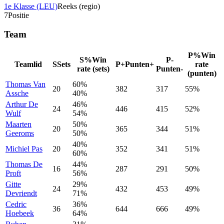
1e Klasse (LEU)
Reeks (regio)
7
Positie
Team
P%
Win
S%
Win
P-
Teamlid
S
Sets
P+
Punten+
rate
rate (sets)
Punten-
(punten)
Thomas
Van
60%
20
382
317
55%
Assche
40%
Arthur
De
46%
24
446
415
52%
Wulf
54%
Maarten
50%
20
365
344
51%
Geeroms
50%
40%
Michiel
Pas
20
352
341
51%
60%
Thomas
De
44%
16
287
291
50%
Proft
56%
Gitte
29%
24
432
453
49%
Devriendt
71%
Cedric
36%
36
644
666
49%
Hoebeek
64%