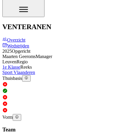
VENTERANEN
Overzicht
Wedstrijden
2025
Opgericht
Maarten Geeroms
Manager
Leuven
Regio
1e Klasse
Reeks
Sport Vlaanderen
Thuisbasis
Vorm
Team