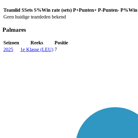
Teamlid
S
Sets
S%
Win rate (sets)
P+
Punten+
P-
Punten-
P%
Win 
Geen huidige teamleden bekend
Palmares
Seizoen
Reeks
Positie
2025
1e Klasse (LEU)
7