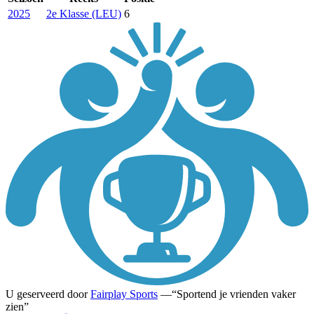
2025
2e Klasse (LEU)
6
U geserveerd door
Fairplay Sports
—
Sportend je vrienden vaker
zien