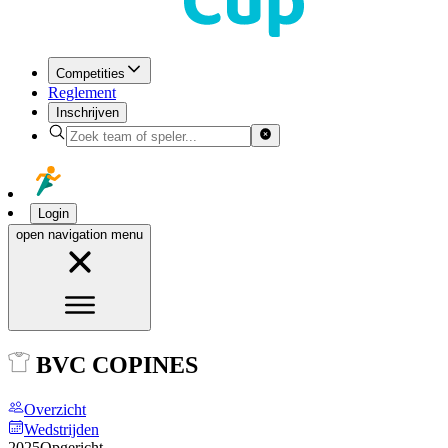
Competities
Reglement
Inschrijven
Login
open navigation menu
BVC COPINES
Overzicht
Wedstrijden
2025
Opgericht