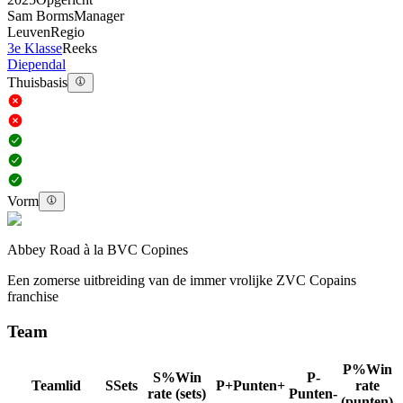
Sam Borms
Manager
Leuven
Regio
3e Klasse
Reeks
Diependal
Thuisbasis
Vorm
Abbey Road à la BVC Copines
Een zomerse uitbreiding van de immer vrolijke ZVC Copains
franchise
Team
P%
Win
S%
Win
P-
Teamlid
S
Sets
P+
Punten+
rate
rate (sets)
Punten-
(punten)