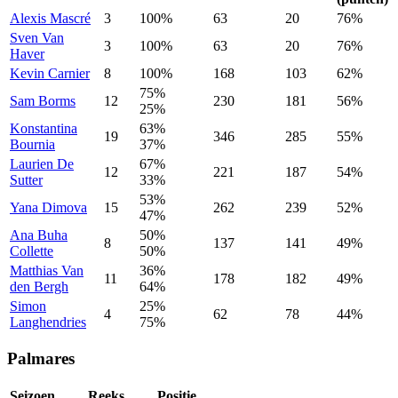
Alexis
Mascré
3
100%
63
20
76%
Sven
Van
3
100%
63
20
76%
Haver
Kevin
Carnier
8
100%
168
103
62%
75%
Sam
Borms
12
230
181
56%
25%
Konstantina
63%
19
346
285
55%
Bournia
37%
Laurien
De
67%
12
221
187
54%
Sutter
33%
53%
Yana
Dimova
15
262
239
52%
47%
Ana
Buha
50%
8
137
141
49%
Collette
50%
Matthias
Van
36%
11
178
182
49%
den Bergh
64%
Simon
25%
4
62
78
44%
Langhendries
75%
Palmares
Seizoen
Reeks
Positie