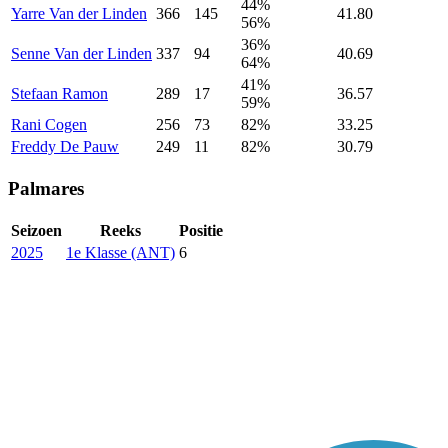
44%
Yarre
Van der Linden
366
145
41.80
56%
36%
Senne
Van der Linden
337
94
40.69
64%
41%
Stefaan
Ramon
289
17
36.57
59%
Rani
Cogen
256
73
82%
33.25
Freddy
De Pauw
249
11
82%
30.79
Palmares
Seizoen
Reeks
Positie
2025
1e Klasse (ANT)
6