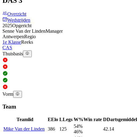
DAS 3
Overzicht
Wedstrijden
2025
Opgericht
Senne Van der Linden
Manager
Antwerpen
Regio
1e Klasse
Reeks
CAS
Thuisbasis
Vorm
Team
Teamlid
E
Elo
L
Legs
W%
Win rate
D
Dartsgemidde
54%
Mike
Van der Linden
386
125
42.14
46%