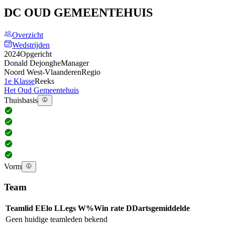
DC OUD GEMEENTEHUIS
Overzicht
Wedstrijden
2024
Opgericht
Donald Dejonghe
Manager
Noord West-Vlaanderen
Regio
1e Klasse
Reeks
Het Oud Gemeentehuis
Thuisbasis
Vorm
Team
Teamlid
E
Elo
L
Legs
W%
Win rate
D
Dartsgemiddelde
Geen huidige teamleden bekend