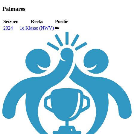
Palmares
Seizoen
Reeks
Positie
2024
1e Klasse (NWV)
👑