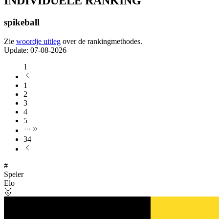
INDIVIDUELE RANKING
spikeball
Zie
woordje uitleg
over de rankingmethodes.
Update
:
07-08-2026
1
1
2
3
4
5
34
#
Speler
Elo
🥇