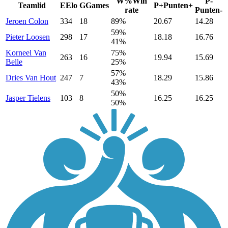
W%
Win
P-
Teamlid
E
Elo
G
Games
P+
Punten+
rate
Punten-
Jeroen
Colon
334
18
89%
20.67
14.28
59%
Pieter
Loosen
298
17
18.18
16.76
41%
Korneel
Van
75%
263
16
19.94
15.69
Belle
25%
57%
Dries
Van Hout
247
7
18.29
15.86
43%
50%
Jasper
Tielens
103
8
16.25
16.25
50%