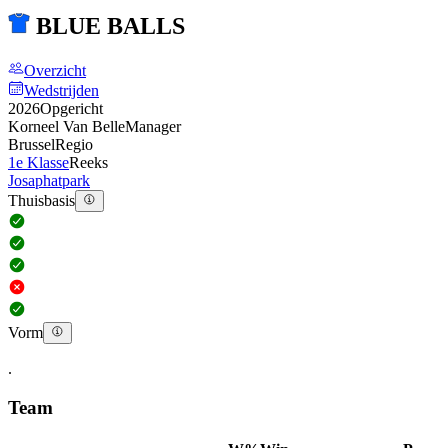
BLUE BALLS
Overzicht
Wedstrijden
2026
Opgericht
Korneel Van Belle
Manager
Brussel
Regio
1e Klasse
Reeks
Josaphatpark
Thuisbasis
Vorm
.
Team