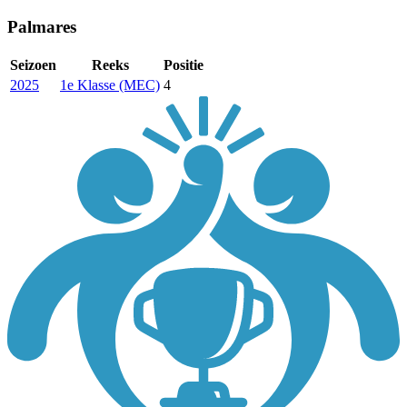
Palmares
Seizoen
Reeks
Positie
2025
1e Klasse (MEC)
4