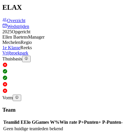
ELAX
Overzicht
Wedstrijden
2025
Opgericht
Ellen Baetens
Manager
Mechelen
Regio
1e Klasse
Reeks
Vrijbroekpark
Thuisbasis
Vorm
Team
Teamlid
E
Elo
G
Games
W%
Win rate
P+
Punten+
P-
Punten-
Geen huidige teamleden bekend