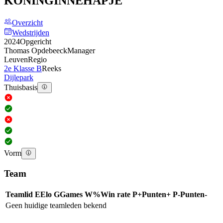
KONINGINNEHAPJE
Overzicht
Wedstrijden
2024
Opgericht
Thomas Opdebeeck
Manager
Leuven
Regio
2e Klasse B
Reeks
Dijlepark
Thuisbasis
Vorm
Team
Teamlid
E
Elo
G
Games
W%
Win rate
P+
Punten+
P-
Punten-
Geen huidige teamleden bekend