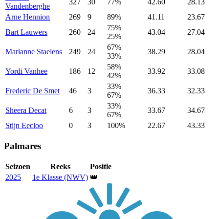
327
30
77%
42.60
28.13
Vandenberghe
Arne
Hennion
269
9
89%
41.11
23.67
75%
Bart
Lauwers
260
24
43.04
27.04
25%
67%
Marianne
Staelens
249
24
38.29
28.04
33%
58%
Yordi
Vanhee
186
12
33.92
33.08
42%
33%
Frederic
De Smet
46
3
36.33
32.33
67%
33%
Sheera
Decat
6
3
33.67
34.67
67%
Stijn
Eecloo
0
3
100%
22.67
43.33
Palmares
Seizoen
Reeks
Positie
2025
1e Klasse (NWV)
👑