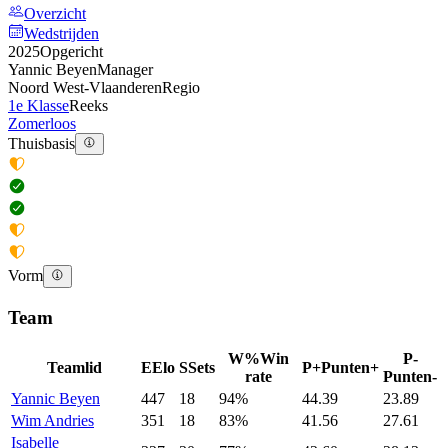
Overzicht
Wedstrijden
2025
Opgericht
Yannic Beyen
Manager
Noord West-Vlaanderen
Regio
1e Klasse
Reeks
Zomerloos
Thuisbasis
Vorm
Team
W%
Win
P-
Teamlid
E
Elo
S
Sets
P+
Punten+
rate
Punten-
Yannic
Beyen
447
18
94%
44.39
23.89
Wim
Andries
351
18
83%
41.56
27.61
Isabelle