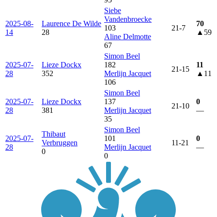
Siebe
Vandenbroecke
2025-08-
Laurence De Wilde
70
103
21
-
7
14
28
▲59
Aline Delmotte
67
Simon Beel
2025-07-
Lieze Dockx
182
11
21
-
15
28
352
Merlijn Jacquet
▲11
106
Simon Beel
2025-07-
Lieze Dockx
137
0
21
-
10
28
381
Merlijn Jacquet
—
35
Simon Beel
Thibaut
2025-07-
101
0
Verbruggen
11
-
21
28
Merlijn Jacquet
—
0
0