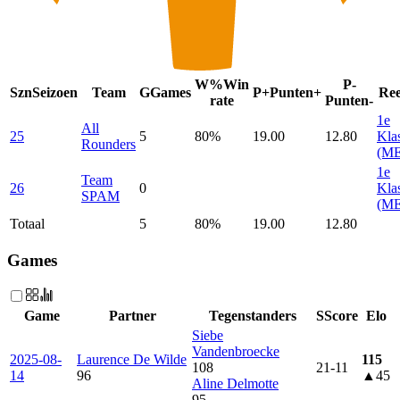
W%
Win
P-
Szn
Seizoen
Team
G
Games
P+
Punten+
Re
rate
Punten-
1e
All
25
5
80%
19.00
12.80
Kla
Rounders
(M
1e
Team
26
0
Kla
SPAM
(M
Totaal
5
80
%
19.00
12.80
Games
Game
Partner
Tegenstanders
S
Score
Elo
Siebe
Vandenbroecke
2025-08-
Laurence De Wilde
115
108
21
-
11
14
96
▲45
Aline Delmotte
95