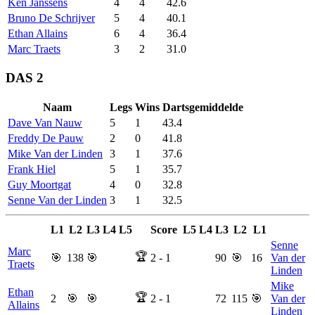
Ken
Janssens
4
4
42.6
Bruno
De Schrijver
5
4
40.1
Ethan
Allains
6
4
36.4
Marc
Traets
3
2
31.0
DAS 2
Naam
Legs
Wins
Dartsgemiddelde
Dave
Van Nauw
5
1
43.4
Freddy
De Pauw
2
0
41.8
Mike
Van der Linden
3
1
37.6
Frank
Hiel
5
1
35.7
Guy
Moortgat
4
0
32.8
Senne
Van der Linden
3
1
32.5
L1
L2
L3
L4
L5
Score
L5
L4
L3
L2
L1
Senne
Marc
🏆
🎯
138
🎯
2
-
1
90
🎯
16
Van der
Traets
Linden
Mike
Ethan
🏆
2
🎯
🎯
2
-
1
72
115
🎯
Van der
Allains
Linden