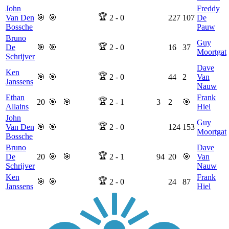
John
Freddy
🏆
Van Den
🎯
🎯
2
-
0
227
107
De
Bossche
Pauw
Bruno
Guy
🏆
De
🎯
🎯
2
-
0
16
37
Moortgat
Schrijver
Dave
Ken
🏆
🎯
🎯
2
-
0
44
2
Van
Janssens
Nauw
Ethan
Frank
🏆
20
🎯
🎯
2
-
1
3
2
🎯
Allains
Hiel
John
Guy
🏆
Van Den
🎯
🎯
2
-
0
124
153
Moortgat
Bossche
Bruno
Dave
🏆
De
20
🎯
🎯
2
-
1
94
20
🎯
Van
Schrijver
Nauw
Ken
Frank
🏆
🎯
🎯
2
-
0
24
87
Janssens
Hiel